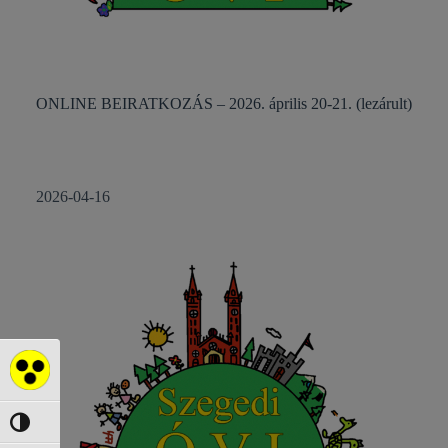
ONLINE BEIRATKOZÁS – 2026. április 20-21. (lezárult)
2026-04-16
Akadálymentes mód
Nagy kontraszt váltása