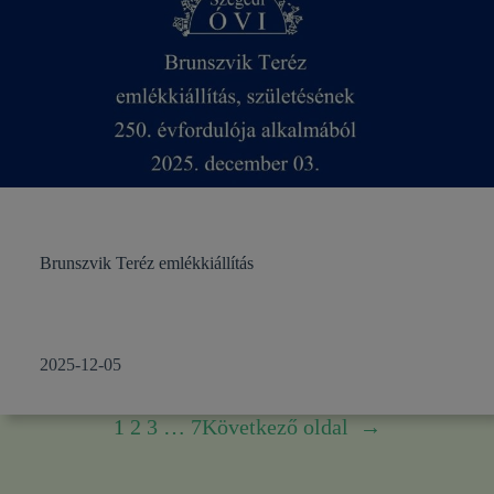
Brunszvik Teréz emlékkiállítás
2025-12-05
1
2
3
…
7
Következő oldal
→