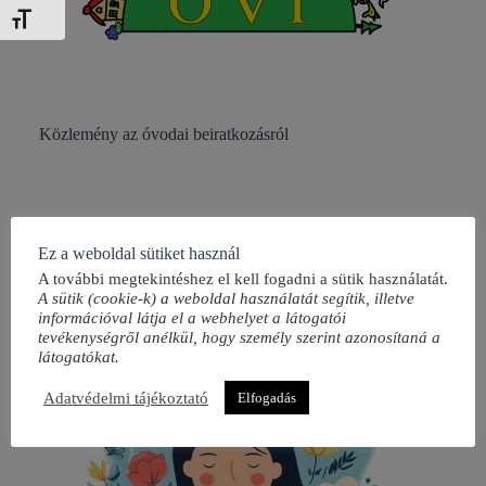
Betűméret váltása
Közlemény az óvodai beiratkozásról
2026-03-09
Ez a weboldal sütiket használ
A további megtekintéshez el kell fogadni a sütik használatát.
A sütik (cookie-k) a weboldal használatát segítik, illetve
információval látja el a webhelyet a látogatói
tevékenységről anélkül, hogy személy szerint azonosítaná a
látogatókat.
Adatvédelmi tájékoztató
Elfogadás