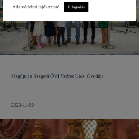
Adatvédelmi tájékoztató
Elfogadás
Megújult a Szegedi ÓVI Vedres Utcai Óvodája
2023-11-09