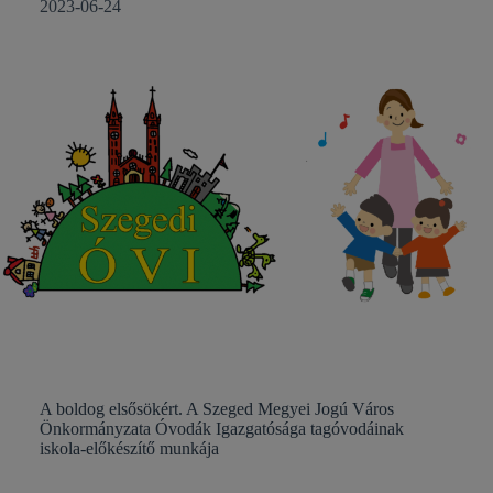
2023-06-24
A boldog elsősökért. A Szeged Megyei Jogú Város
Önkormányzata Óvodák Igazgatósága tagóvodáinak
iskola-előkészítő munkája