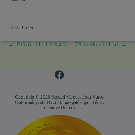
2023-05-09
←
Előző oldal
1
2
3
4
5
…
7
Következő oldal
→
Copyright © 2026 Szeged Megyei Jogú Város
Önkormányzata Óvodák Igazgatósága - Téma:
CreativeThemes