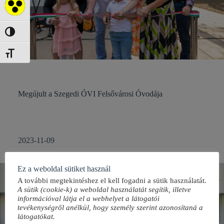
Akadálymentes mód
Nagy kontraszt váltása
Betűméret váltása
Megújult a Szegedi ÓVI Felsővárosi Óvodája
2023-11-09
Ez a weboldal sütiket használ
A további megtekintéshez el kell fogadni a sütik használatát.
A sütik (cookie-k) a weboldal használatát segítik, illetve
információval látja el a webhelyet a látogatói
tevékenységről anélkül, hogy személy szerint azonosítaná a
látogatókat.