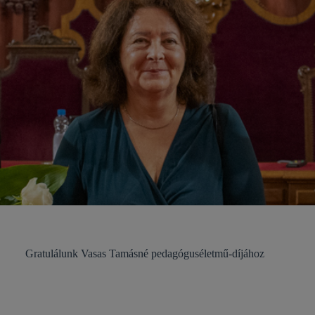
Gratulálunk Vasas Tamásné pedagóguséletmű-díjához