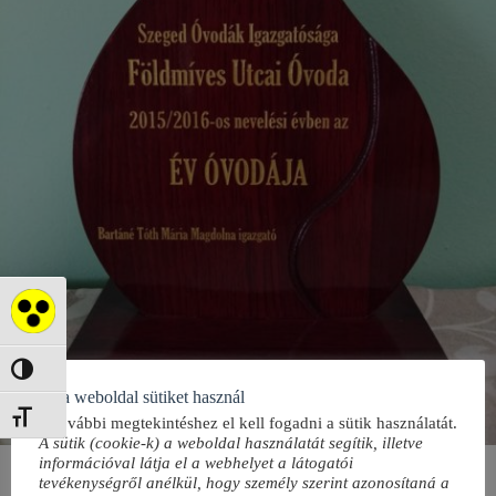
Akadálymentes mód
Nagy kontraszt váltása
Ez a weboldal sütiket használ
Betűméret váltása
A további megtekintéshez el kell fogadni a sütik használatát.
A sütik (cookie-k) a weboldal használatát segítik, illetve
információval látja el a webhelyet a látogatói
tevékenységről anélkül, hogy személy szerint azonosítaná a