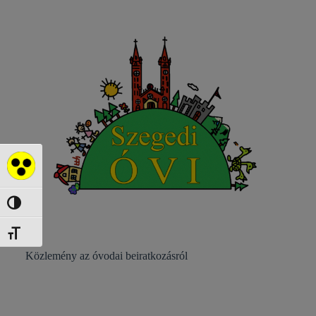
Akadálymentes mód
Nagy kontraszt váltása
Betűméret váltása
Közlemény az óvodai beiratkozásról