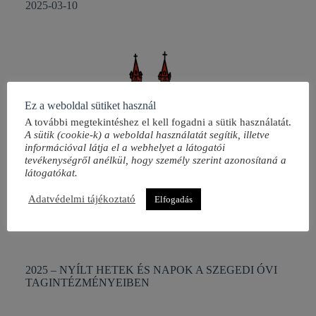
2025-03-10
Ez a weboldal sütiket használ
A további megtekintéshez el kell fogadni a sütik használatát.
A sütik (cookie-k) a weboldal használatát segítik, illetve
információval látja el a webhelyet a látogatói
tevékenységről anélkül, hogy személy szerint azonosítaná a
látogatókat.
Adatvédelmi tájékoztató
Elfogadás
2025 – NYÍLT HETEK ÉS NAPOK A SZEGEDI ÓVI
TAGINTÉZMÉNYEIBEN