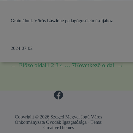
Gratulálunk Vörös Lászlóné pedagóguséletmű-díjához
2024-07-02
←
Előző oldal
1
2
3
4
…
7
Következő oldal
→
Copyright © 2026 Szeged Megyei Jogú Város
Önkormányzata Óvodák Igazgatósága - Téma:
CreativeThemes