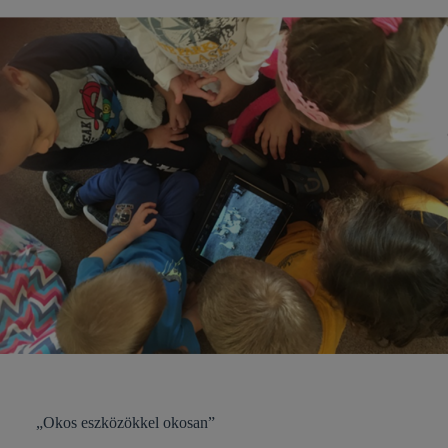
„Okos eszközökkel okosan”