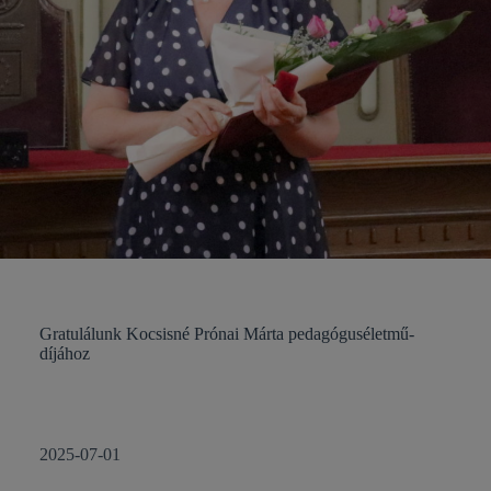
Gratulálunk Kocsisné Prónai Márta pedagóguséletmű-
díjához
2025-07-01