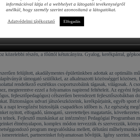
információval látja el a webhelyet a látogatói tevékenységről
anélkül, hogy személy szerint azonosítaná a látogatókat.
Adatvédelmi tájékoztató
Elfogadás
közelebbi részén, a főúttól kétutcányira. Gyalog, kerékpárral, gépkocs
rszerűen felújított, akadálymentes épületünkben adottak az optimális m
 alapítványát támogató szülőkkel, az alkalmazotti közösséggel közösen
solattal rendelkező esztétikus csoportszobáink tágasak, világosak. A c
hez, megteremtve ezzel a folyamatos napirend feltételeit. Az egyéni fe
us, fejlesztőpedagógus) célszerűen berendezett fejlesztőszobákban do
gukat. Biztonságos udvari játszóeszközeink, kerékpárjaink, egyéb sport 
ek a napi levegőzést biztosítják csapadékos időben is. Az egészség megő
t nyitott, elfogadó, támogató, szeretetteljes magatartás, következetes 
 telnek. Fejlesztő munkánkat az intézményi Pedagógiai Programban me
geinket élményalapon, komplex módon tervezzük és szervezzük, környez
tehetséggondozó program megvalósítása mellett, délutáni műhelymunka
 ismereteinket, partnereinket folyamatosan bővítjük. Igény szerint, hit