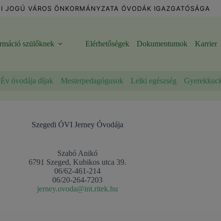
I JOGÚ VÁROS ÖNKORMÁNYZATA ÓVODÁK IGAZGATÓSÁGA
ormáció szülőknek
Elérhetőségek
Dokumentumok
Karrier
Év óvodája díjak
Mesterpedagógusok
Lelki egészség
Gyerekkuc
Szegedi ÓVI Jerney Óvodája
Szabó Anikó
6791 Szeged, Kubikos utca 39.
06/62-461-214
06/20-264-7203
jerney.ovoda@int.ritek.hu