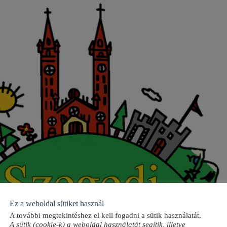
Ez a weboldal sütiket használ
A további megtekintéshez el kell fogadni a sütik használatát.
A sütik (cookie-k) a weboldal használatát segítik, illetve