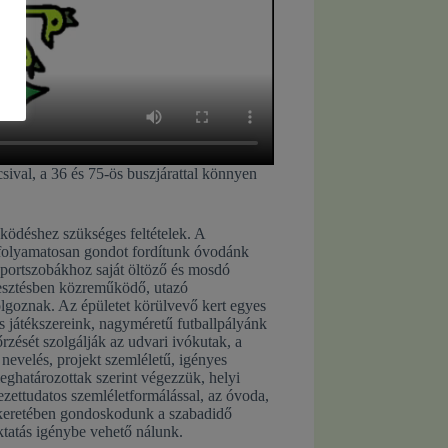
ival, a 36 és 75-ös buszjárattal könnyen
űködéshez szükséges feltételek. A
, folyamatosan gondot fordítunk óvodánk
soportszobákhoz saját öltöző és mosdó
jlesztésben közreműködő, utazó
lgoznak. Az épületet körülvevő kert egyes
és játékszereink, nagyméretű futballpályánk
rzését szolgálják az udvari ivókutak, a
nevelés, projekt szemléletű, igényes
ghatározottak szerint végezzük, helyi
ettudatos szemléletformálással, az óvoda,
 keretében gondoskodunk a szabadidő
oktatás igénybe vehető nálunk.