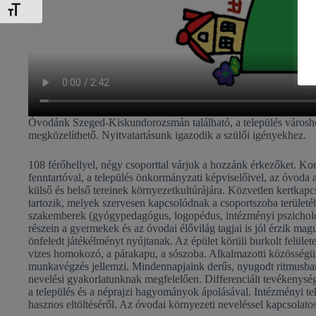
Betűméret váltása
Óvodánk Szeged-Kiskundorozsmán található, a település városhoz 
megközelíthető. Nyitvatartásunk igazodik a szülői igényekhez.
108 férőhellyel, négy csoporttal várjuk a hozzánk érkezőket. Ko
fenntartóval, a település önkormányzati képviselőivel, az óvoda
külső és belső tereinek környezetkultúrájára. Közvetlen kertkapc
tartozik, melyek szervesen kapcsolódnak a csoportszoba területé
szakemberek (gyógypedagógus, logopédus, intézményi pszichológ
részein a gyermekek és az óvodai élővilág tagjai is jól érzik ma
önfeledt játékélményt nyújtanak. Az épület körüli burkolt felület
vizes homokozó, a párakapu, a sószoba. Alkalmazotti közösségünke
munkavégzés jellemzi. Mindennapjaink derűs, nyugodt ritmusban
nevelési gyakorlatunknak megfelelően. Differenciált tevékenysé
a település és a néprajzi hagyományok ápolásával. Intézményi 
hasznos eltöltéséről. Az óvodai környezeti neveléssel kapcsolatos