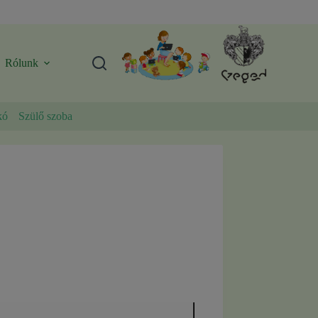
Rólunk
kó
Szülő szoba