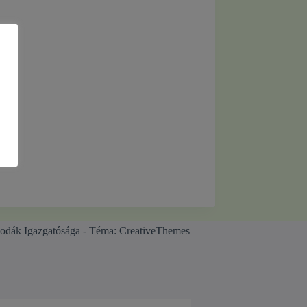
odák Igazgatósága - Téma:
CreativeThemes