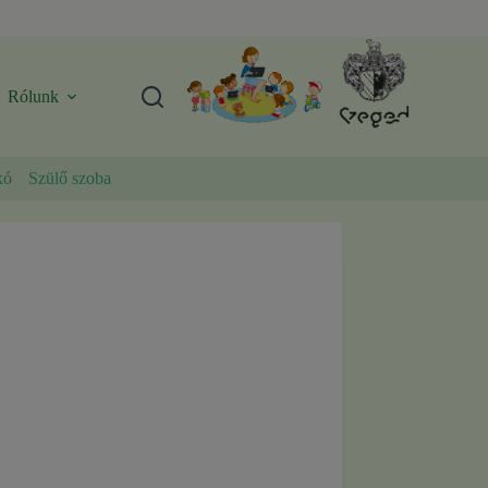
Rólunk
kó
Szülő szoba