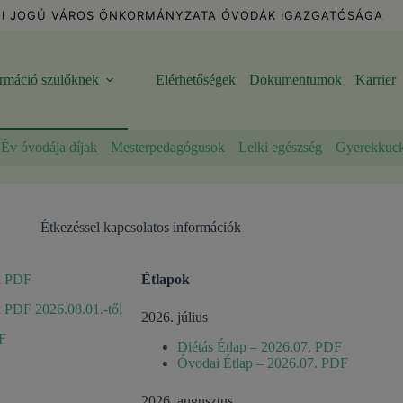
I JOGÚ VÁROS ÖNKORMÁNYZATA ÓVODÁK IGAZGATÓSÁGA
ormáció szülőknek
Elérhetőségek
Dokumentumok
Karrier
Év óvodája díjak
Mesterpedagógusok
Lelki egészség
Gyerekkuc
Étkezéssel kapcsolatos információk
ak PDF
Étlapok
jak PDF 2026.08.01.-től
2026. július
F
Diétás Étlap – 2026.07. PDF
Óvodai Étlap – 2026.07. PDF
2026. augusztus