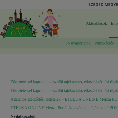
Skip
SZEGED MEGYE
to
content
Aktualitások
Inf
Jó gyakorlatok
Publikációk
Étkeztetéssel kapcsolatos szülői tájékoztató, étkezési térítési díj
Étkeztetéssel kapcsolatos szülői tájékoztató, étkezési térítési dí
Általános szerződési feltételek – ETELKA ONLINE Menza PD
ETELKA ONLINE Menza Portál Adatvédelmi tájékoztató PDF
Nyilatkozato
k: