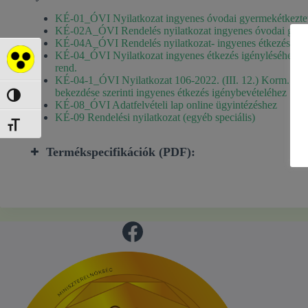
KÉ-01_ÓVI Nyilatkozat ingyenes óvodai gyermekétkeztet
KÉ-02A_ÓVI Rendelés nyilatkozat ingyenes óvodai gye
KÉ-04A_ÓVI Rendelés nyilatkozat- ingyenes étkezés 106-2
KÉ-04_ÓVI Nyilatkozat ingyenes étkezés igényléséhez 10
Akadálymentes mód
rend.
KÉ-04-1_ÓVI Nyilatkozat 106-2022. (III. 12.) Korm. rend
bekezdése szerinti ingyenes étkezés igénybevételéhez
Nagy kontraszt váltása
KÉ-08_ÓVI Adatfelvételi lap online ügyintézéshez
KÉ-09 Rendelési nyilatkozat (egyéb speciális)
Betűméret váltása
Termékspecifikációk (PDF):
Aprított főtt tojás
aro tömlős sajt natur
21.4 sárgabarackos krémjoghurt 32% v05 2nyelvű
21.5 epres krémjoghurt 32% v05 2nyelvű
Ammerland lapkasajt
21.1 vanílliás krémjoghurt 2nyelvű
21.3 Krémjoghurt-citromos v04 2nyelvá
21.2 Krémjoghurt-málnás v04 2nyelvű
16.1 Vaj 80%
15_Gyártmánylap-kefir 35% 2013-05-31
15_Gyártmánylap-joghurt 36% 2013-05-31
9_Fine_life_natúr kockasajt