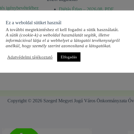
és igénybevételéhez
Diétás Étlap – 2026.08. PDF
rmekétkezéshez
Óvodai Étlap – 2026.08. PDF
022. (III.12.) Korm. r.
Ez a weboldal sütiket használ
6-2022. (III.12.) Korm.
Étkezési térítési díj befizetési napok 2025/26
A további megtekintéshez el kell fogadni a sütik használatát.
elet 3A. § (2)
A sütik (cookie-k) a weboldal használatát segítik, illetve
Étkezési térítési díj befizetési napok 2026/27
információval látja el a webhelyet a látogatói tevékenységről
anélkül, hogy személy szerint azonosítaná a látogatókat.
Adatvédelmi tájékoztató
Elfogadás
Copyright © 2026 Szeged Megyei Jogú Város Önkormányzata Óv