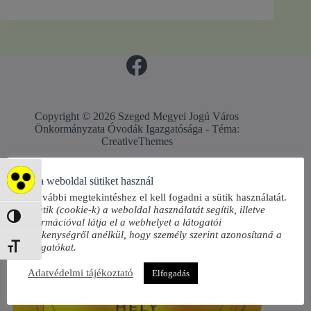
Copyright © 2026 Szeged Megyei Jogú Város
Önkormányzata Óvodák Igazgatósága - Téma:
CreativeThemes
Ez a weboldal sütiket használ
Akadálymentes mód
A további megtekintéshez el kell fogadni a sütik használatát.
A sütik (cookie-k) a weboldal használatát segítik, illetve
Nagy kontraszt váltása
információval látja el a webhelyet a látogatói
tevékenységről anélkül, hogy személy szerint azonosítaná a
látogatókat.
Betűméret váltása
Adatvédelmi tájékoztató
Elfogadás