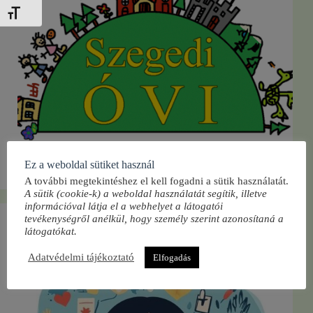
Betűméret váltása
Ez a weboldal sütiket használ
Közlemény az óvodai beiratkozásról
A további megtekintéshez el kell fogadni a sütik használatát.
A sütik (cookie-k) a weboldal használatát segítik, illetve
információval látja el a webhelyet a látogatói
tevékenységről anélkül, hogy személy szerint azonosítaná a
látogatókat.
Adatvédelmi tájékoztató
Elfogadás