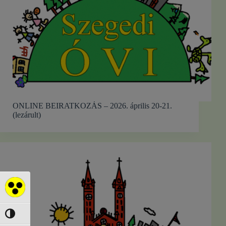
ONLINE BEIRATKOZÁS – 2026. április 20-21.
(lezárult)
Akadálymentes mód
Nagy kontraszt váltása