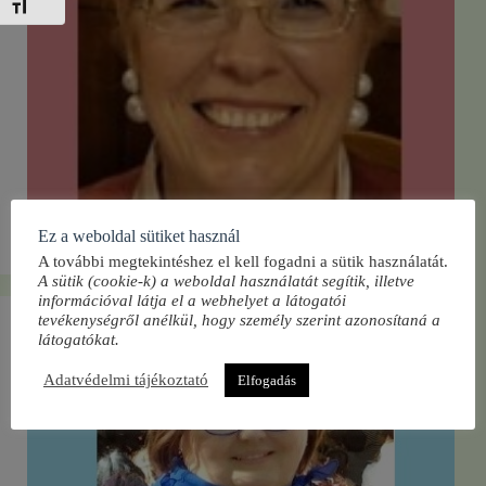
Betűméret váltása
Ez a weboldal sütiket használ
Dr. Bertáné Süli Szilvia
A további megtekintéshez el kell fogadni a sütik használatát.
A sütik (cookie-k) a weboldal használatát segítik, illetve
információval látja el a webhelyet a látogatói
tevékenységről anélkül, hogy személy szerint azonosítaná a
látogatókat.
Adatvédelmi tájékoztató
Elfogadás