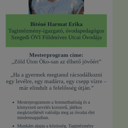
Biténé Harmat Erika
Tagintézmény-igazgató, óvodapedagógus
Szegedi ÓVI Földmíves Utcai Óvodája
Mesterprogram címe:
„Zöld Úton Öko-san az élhető jövőért”
„Ha a gyermek megtanul rácsodálkozni
egy levélre, egy madárra, egy csepp vízre –
már elindult a felelősség útján.”
Mesterprogramom a fenntarthatóság és a
környezeti nevelés korszerű, játékos
megközelítését valósítja meg az óvodai élet
mindennapjaiban.
Munkám alapja a közösség. Tagintézmény