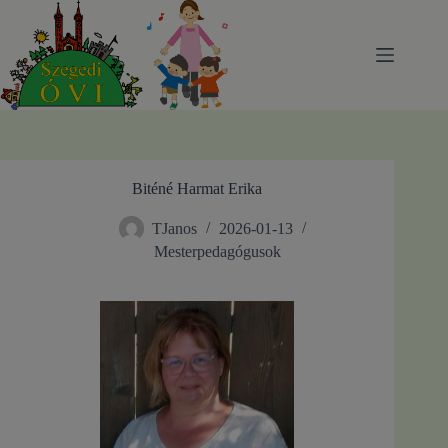
Skip
to
content
Biténé Harmat Erika
TJanos
2026-01-13
Mesterpedagógusok