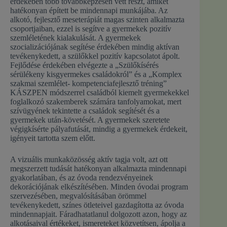
érdekében több továbbképzésen vett részt, amiket
hatékonyan épített be mindennapi munkájába. Az
alkotó, fejlesztő meseterápiát magas szinten alkalmazta
csoportjaiban, ezzel is segítve a gyermekek pozitív
szemléletének kialakulását. A gyermekek
szocializációjának segítése érdekében mindig aktívan
tevékenykedett, a szülőkkel pozitív kapcsolatot ápolt.
Fejlődése érdekében elvégezte a „Szülőkísérés
sérülékeny kisgyermekes családokról” és a „Komplex
szakmai szemlélet- kompetenciafejlesztő tréning”
KÁSZPEN módszerrel családból kiemelt gyermekekkel
foglalkozó szakemberek számára tanfolyamokat, mert
szívügyének tekintette a családok segítését és a
gyermekek után-követését. A gyermekek szeretete
végigkísérte pályafutását, mindig a gyermekek érdekeit,
igényeit tartotta szem előtt.
A vizuális munkaközösség aktív tagja volt, azt ott
megszerzett tudását hatékonyan alkalmazta mindennapi
gyakorlatában, és az óvoda rendezvényeinek
dekorációjának elkészítésében. Minden óvodai program
szervezésében, megvalósításában örömmel
tevékenykedett, színes ötleteivel gazdagította az óvoda
mindennapjait. Fáradhatatlanul dolgozott azon, hogy az
alkotásaival értékeket, ismereteket közvetítsen, ápolja a