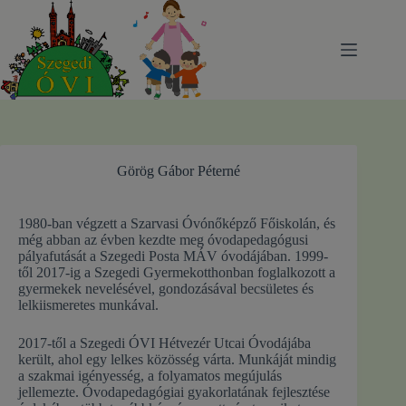
Skip
to
content
Görög Gábor Péterné
1980-ban végzett a Szarvasi Óvónőképző Főiskolán, és
még abban az évben kezdte meg óvodapedagógusi
pályafutását a Szegedi Posta MÁV óvodájában. 1999-
től 2017-ig a Szegedi Gyermekotthonban foglalkozott a
gyermekek nevelésével, gondozásával becsületes és
lelkiismeretes munkával.
2017-től a Szegedi ÓVI Hétvezér Utcai Óvodájába
került, ahol egy lelkes közösség várta. Munkáját mindig
a szakmai igényesség, a folyamatos megújulás
jellemezte. Óvodapedagógiai gyakorlatának fejlesztése