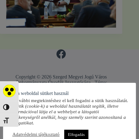
Copyright © 2026 Szeged Megyei Jogú Város
Önkormányzata Óvodák Igazgatósága - Téma:
CreativeThemes
Akadálymentes mód
Ez a weboldal sütiket használ
A további megtekintéshez el kell fogadni a sütik használatát.
A sütik (cookie-k) a weboldal használatát segítik, illetve
Nagy kontraszt váltása
információval látja el a webhelyet a látogatói
tevékenységről anélkül, hogy személy szerint azonosítaná a
Betűméret váltása
látogatókat.
Adatvédelmi tájékoztató
Elfogadás