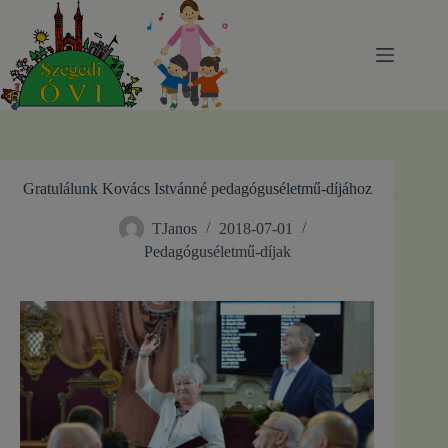
Skip
to
content
Gratulálunk Kovács Istvánné pedagóguséletmű-díjához
TJanos
2018-07-01
Pedagóguséletmű-díjak