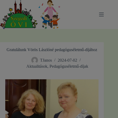
Skip
to
content
Gratulálunk Vörös Lászlóné pedagóguséletmű-díjához
TJanos
2024-07-02
Aktualitások
,
Pedagóguséletmű-díjak