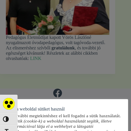
Pedagógus Életműdíjat kapott Vörös Lászlóné
nyugalmazott óvodapedagógus, volt tagóvoda-vezető.
Az elismeréshez szívből
gratulálunk
, és további jó
egészséget kívánunk! Részletek az alábbi cikkben
olvashatóak:
LINK
Akadálymentes mód
Ez a weboldal sütiket használ
Copyright © 2026 Szeged Megyei Jogú Város
A további megtekintéshez el kell fogadni a sütik használatát.
Önkormányzata Óvodák Igazgatósága - Téma:
Nagy kontraszt váltása
A sütik (cookie-k) a weboldal használatát segítik, illetve
CreativeThemes
információval látja el a webhelyet a látogatói