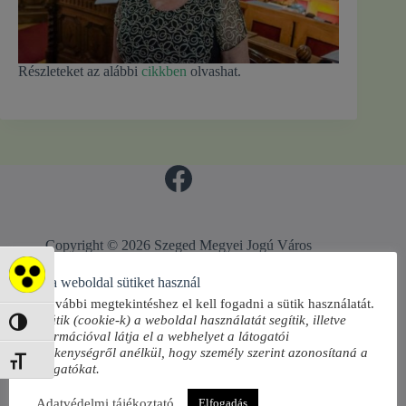
Részleteket az alábbi
cikkben
olvashat.
Copyright © 2026 Szeged Megyei Jogú Város
Önkormányzata Óvodák Igazgatósága - Téma:
CreativeThemes
Akadálymentes mód
Ez a weboldal sütiket használ
A további megtekintéshez el kell fogadni a sütik használatát.
A sütik (cookie-k) a weboldal használatát segítik, illetve
Nagy kontraszt váltása
információval látja el a webhelyet a látogatói
tevékenységről anélkül, hogy személy szerint azonosítaná a
Betűméret váltása
látogatókat.
Adatvédelmi tájékoztató
Elfogadás