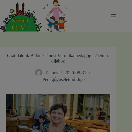
Skip
to
content
Gratulálunk Bálóné Jánosi Veronika pedagóguséletmű-
díjához
TJanos
2020-08-31
Pedagóguséletmű-díjak