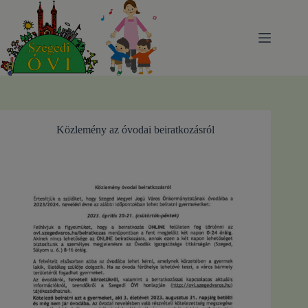
Skip
to
content
Közlemény az óvodai beiratkozásról