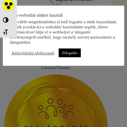
Akadálymentes mód
Ez a weboldal sütiket használ
Nagy kontraszt váltása
A további megtekintéshez el kell fogadni a sütik használatát.
A sütik (cookie-k) a weboldal használatát segítik, illetve
információval látja el a webhelyet a látogatói
Betűméret váltása
tevékenységről anélkül, hogy személy szerint azonosítaná a
látogatókat.
Adatvédelmi tájékoztató
Elfogadás
Copyright © 2026 Szeged Megyei Jogú Város
Önkormányzata Óvodák Igazgatósága - Téma:
CreativeThemes