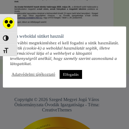
Akadálymentes mód
Ez a weboldal sütiket használ
Nagy kontraszt váltása
Dokumentum letöltése
A további megtekintéshez el kell fogadni a sütik használatát.
A sütik (cookie-k) a weboldal használatát segítik, illetve
Betűméret váltása
információval látja el a webhelyet a látogatói
tevékenységről anélkül, hogy személy szerint azonosítaná a
látogatókat.
Adatvédelmi tájékoztató
Elfogadás
Copyright © 2026 Szeged Megyei Jogú Város
Önkormányzata Óvodák Igazgatósága - Téma:
CreativeThemes