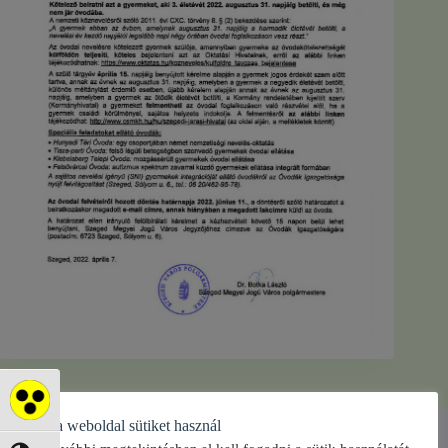
Akadálymentes mód
Ez a weboldal sütiket használ