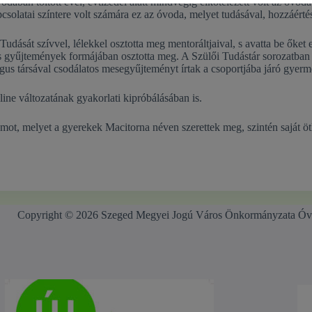
vodában töltött évei, évtizedei alatt mindvégig elkötelezett volt az óv
pcsolatai színtere volt számára ez az óvoda, melyet tudásával, hozzáértés
ását szívvel, lélekkel osztotta meg mentoráltjaival, s avatta be őket e
és gyűjtemények formájában osztotta meg. A Szülői Tudástár sorozatban
gus társával csodálatos mesegyűjteményt írtak a csoportjába járó gyerm
ne változatának gyakorlati kipróbálásában is.
t, melyet a gyerekek Macitorna néven szerettek meg, szintén saját ötle
Copyright © 2026 Szeged Megyei Jogú Város Önkormányzata Óv