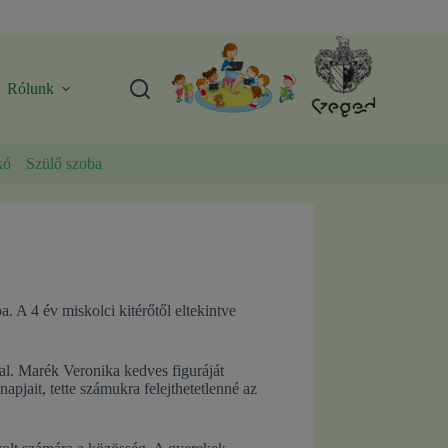
Rólunk
kó
Szülő szoba
 A 4 év miskolci kitérőtől eltekintve
l. Marék Veronika kedves figuráját
apjait, tette számukra felejthetetlenné az