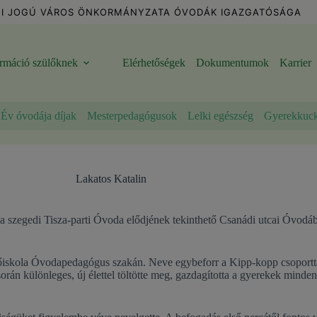
I JOGÚ VÁROS ÖNKORMÁNYZATA ÓVODÁK IGAZGATÓSÁGA
ormáció szülőknek
Elérhetőségek
Dokumentumok
Karrier
Év óvodája díjak
Mesterpedagógusok
Lelki egészség
Gyerekkuc
Lakatos Katalin
 szegedi Tisza-parti Óvoda elődjének tekinthető Csanádi utcai Óvodába.
iskola Óvodapedagógus szakán. Neve egybeforr a Kipp-kopp csoportta
orán különleges, új élettel töltötte meg, gazdagította a gyerekek mindenn