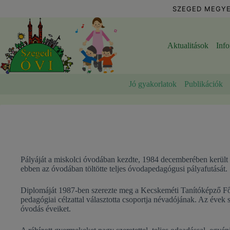
Skip
SZEGED MEGYE
to
content
Aktualitások
Inf
Jó gyakorlatok
Publikációk
Pályáját a miskolci óvodában kezdte, 1984 decemberében került a
ebben az óvodában töltötte teljes óvodapedagógusi pályafutását.
Diplomáját 1987-ben szerezte meg a Kecskeméti Tanítóképző Fő
pedagógiai célzattal választotta csoportja névadójának. Az évek s
óvodás éveiket.