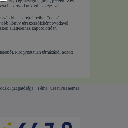
odában folyó egészségmegőrző, preventív és
ével, az óvodán kívül is képviselt.
 szép hivatás rejtelmeibe. Tudását,
 több könyv társszerzőjeként óvodával,
ekek állatjeleihez kapcsolódóan.
teiből, kifogyhatatlan tárházából hozott
odák Igazgatósága - Téma:
CreativeThemes