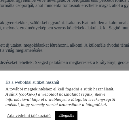
niségüket figyelembe véve nevelgette. A befogadás első percétől fontos
málta csoportját, ahol mindenki fontosnak érezhette magát, ahol a gyer
iák gyerekekkel, szülőkkel egyaránt. Lakatos Kati minden alkalommal a
, melynek eredményeképpen szoros kötelékek alakultak ki. Segítő munk
tt új utakat, megoldásokat létrehozni, alkotni. A különféle óvodai témáka
 a világ megismerésére.
ezéseket tehettek. Szeged palotáiban megkeresték a királylányt, geocac
ta az ünnepek méltó módon történő megünneplését. Karácsony közeledt
Ez a weboldal sütiket használ
l minden gyermek örömmel meg tudott válni legalább egy otthoni játéká
A további megtekintéshez el kell fogadni a sütik használatát.
úcsúzást, anyák napi ünnepséget. Munkáját mindvégig a gyerekekkel szem
A sütik (cookie-k) a weboldal használatát segítik, illetve
információval látja el a webhelyet a látogatói tevékenységről
rban el kell kezdeni. Kapcsolattartóként működött a Kövér Béla és a Tr
anélkül, hogy személy szerint azonosítaná a látogatókat.
vel, a kulisszák mögé történő bepillantás lehetőségének kihasználásával 
Adatvédelmi tájékoztató
Elfogadás
l végezte. Ezt bizonyítja, hogy a gyerekek és a szülők mellett óvodap
pedagógusi pályája alatt több szakmai projekt, óvodai program szervező