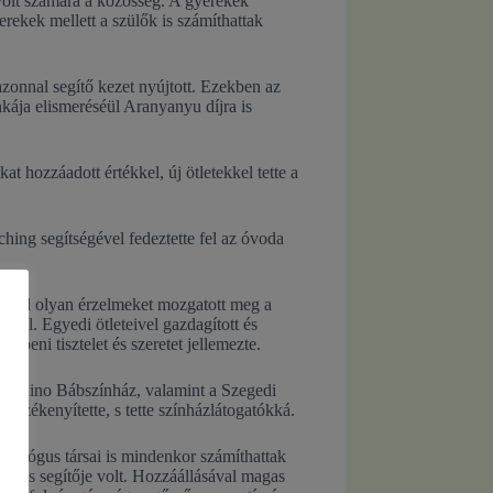
 volt számára a közösség. A gyerekek
ekek mellett a szülők is számíthattak
zonnal segítő kezet nyújtott. Ezekben az
ája elismeréséül Aranyanyu díjra is
t hozzáadott értékkel, új ötletekkel tette a
hing segítségével fedeztette fel az óvoda
ével olyan érzelmeket mozgatott meg a
tól. Egyedi ötleteivel gazdagított és
beni tisztelet és szeretet jellemezte.
uffaldino Bábszínház, valamint a Szegedi
érzékenyítette, s tette színházlátogatókká.
edagógus társai is mindenkor számíthattak
je és segítője volt. Hozzáállásával magas