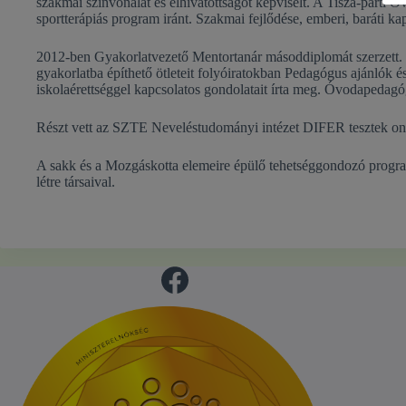
szakmai színvonalat és elhivatottságot képviselt. A Tisza-parti Ó
sportterápiás program iránt. Szakmai fejlődése, emberi, baráti ka
2012-ben Gyakorlatvezető Mentortanár másoddiplomát szerzett. Tud
gyakorlatba építhető ötleteit folyóiratokban Pedagógus ajánlók 
iskolaérettséggel kapcsolatos gondolatait írta meg. Óvodapedagó
Részt vett az SZTE Neveléstudományi intézet DIFER tesztek onli
A sakk és a Mozgáskotta elemeire épülő tehetséggondozó programo
létre társaival.