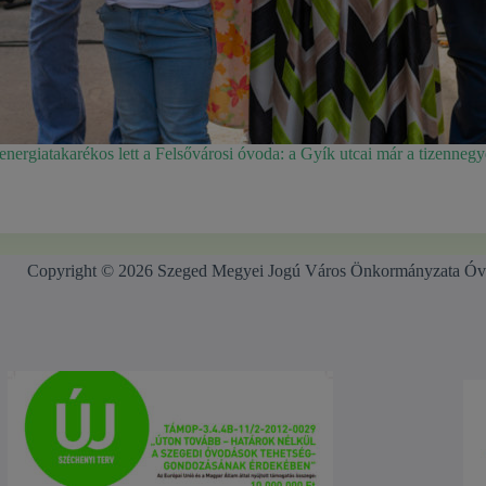
 energiatakarékos lett a Felsővárosi óvoda: a Gyík utcai már a tizenneg
Copyright © 2026 Szeged Megyei Jogú Város Önkormányzata Óv