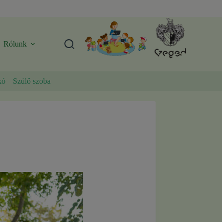
Rólunk
kó
Szülő szoba