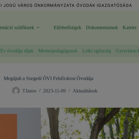
I JOGÚ VÁROS ÖNKORMÁNYZATA ÓVODÁK IGAZGATÓSÁGA
ormáció szülőknek
Elérhetőségek
Dokumentumok
Karrier
Év óvodája díjak
Mesterpedagógusok
Lelki egészség
Gyerekkuc
Megújult a Szegedi ÓVI Felsővárosi Óvodája
TJanos
2023-11-09
Aktualitások