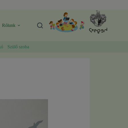
Rólunk
kó
Szülő szoba