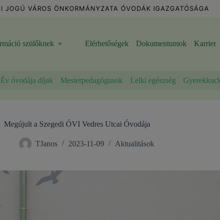
I JOGÚ VÁROS ÖNKORMÁNYZATA ÓVODÁK IGAZGATÓSÁGA
ormáció szülőknek
Elérhetőségek
Dokumentumok
Karrier
Év óvodája díjak
Mesterpedagógusok
Lelki egészség
Gyerekkuc
Megújult a Szegedi ÓVI Vedres Utcai Óvodája
TJanos
2023-11-09
Aktualitások