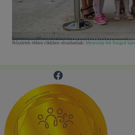
Részletek ebben cikkben olvashatóak:
Meseszép lett Szeged tiz