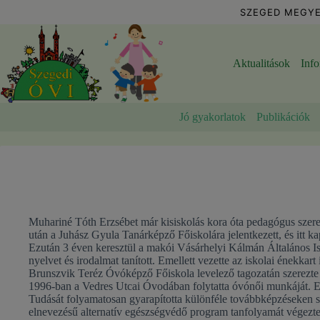
Skip
SZEGED MEGYE
to
content
Aktualitások
Inf
Jó gyakorlatok
Publikációk
Muhariné Tóth Erzsébet már kisiskolás kora óta pedagógus szerete
után a Juhász Gyula Tanárképző Főiskolára jelentkezett, és itt 
Ezután 3 éven keresztül a makói Vásárhelyi Kálmán Általános Isk
nyelvet és irodalmat tanított. Emellett vezette az iskolai énekka
Brunszvik Teréz Óvóképző Főiskola levelező tagozatán szerezte
1996-ban a Vedres Utcai Óvodában folytatta óvónői munkáját. E
Tudását folyamatosan gyarapította különféle továbbképzéseken sz
elnevezésű alternatív egészségvédő program tanfolyamát végezte 