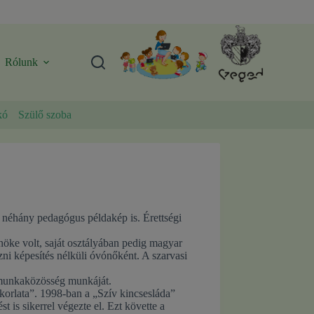
Rólunk
kó
Szülő szoba
s néhány pedagógus példakép is. Érettségi
nöke volt, saját osztályában pedig magyar
zni képesítés nélküli óvónőként. A szarvasi
 munkaközösség munkáját.
korlata”. 1998-ban a „Szív kincsesláda”
is sikerrel végezte el. Ezt követte a