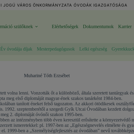
I JOGÚ VÁROS ÖNKORMÁNYZATA ÓVODÁK IGAZGATÓSÁGA
ormáció szülőknek
Elérhetőségek
Dokumentumok
Karrier
Év óvodája díjak
Mesterpedagógusok
Lelki egészség
Gyerekkuc
Muhariné Tóth Erzsébet
tt volna lenni. Vonzották őt a különböző, általa szeretett tantárgyak é
kapta meg első diplomáját magyar-ének szakos tanárként 1984-ben.
olában tanított éneket felső tagozaton. Az akkori ötödikesek osztályfő
rt is. 1992. szeptemberétől a szegedi Gyík Utcai Óvodában kezdett dolgo
 meg 2. diplomáját óvónői szakon 1995-ben.
bben az intézményben több éven keresztül erősítette a környezetvédő
erzett ismeretekkel: pl. 1997-ben az „Egészségnevelés elmélete és gya
el. 1999-ben a „Személyiségfejlesztés az óvodában” nevű továbbképzést 