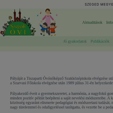
Skip
SZEGED MEGYE
to
content
Aktualitások
Inf
Jó gyakorlatok
Publikációk
Pályáját a Tiszaparti Óvónőképző Szakközépiskola elvégzése utá
a Szarvasi Főiskola elvégzése után 1989 július 31-én helyezkede
Pályakezdő éveit a gyermekszeretet, a harmónia, a nagyfokú gond
minden pozitív példát beépíteni a saját nevelési módszereibe. A 
közösség egyaránt elismerte pedagógiai és módszertani tudását, n
nagy türelemmel és odafigyeléssel tanítgatta, és vezette be a ped