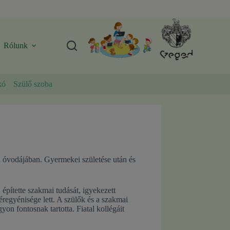
Rólunk
kó
Szülő szoba
i óvodájában. Gyermekei születése után és
pítette szakmai tudását, igyekezett
éregyénisége lett. A szülők és a szakmai
on fontosnak tartotta. Fiatal kollégáit