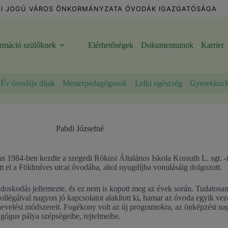
I JOGÚ VÁROS ÖNKORMÁNYZATA ÓVODÁK IGAZGATÓSÁGA
ormáció szülőknek
Elérhetőségek
Dokumentumok
Karrier
Év óvodája díjak
Mesterpedagógusok
Lelki egészség
Gyerekkuc
Pabdi Józsefné
n 1984-ben kezdte a szegedi Rókusi Általános Iskola Kossuth L. sgt. -
tt el a Földmíves utcai óvodába, ahol nyugdíjba vonulásáig dolgozott.
oskodás jellemezte, és ez nem is kopott meg az évek során. Tudatosan é
kollégáival nagyon jó kapcsolatot alakított ki, hamar az óvoda egyik vez
evelési módszereit. Fogékony volt az új programokra, az önképzést nagy
agógus pálya szépségeibe, rejtelmeibe.