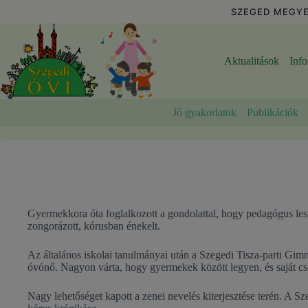
Skip
SZEGED MEGYE
to
content
Aktualitások
Inf
Jó gyakorlatok
Publikációk
Gyermekkora óta foglalkozott a gondolattal, hogy pedagógus les
zongorázott, kórusban énekelt.
Az általános iskolai tanulmányai után a Szegedi Tisza-parti Gim
óvónő. Nagyon várta, hogy gyermekek között legyen, és saját cso
Nagy lehetőséget kapott a zenei nevelés kiterjesztése terén. A S