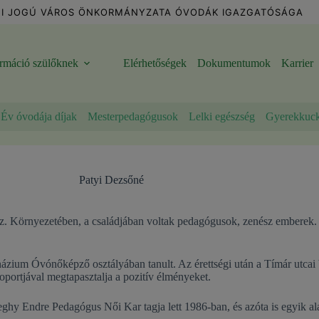
I JOGÚ VÁROS ÖNKORMÁNYZATA ÓVODÁK IGAZGATÓSÁGA
ormáció szülőknek
Elérhetőségek
Dokumentumok
Karrier
Év óvodája díjak
Mesterpedagógusok
Lelki egészség
Gyerekkuc
Patyi Dezsőné
z. Környezetében, a családjában voltak pedagógusok, zenész emberek. Á
názium Óvónőképző osztályában tanult. Az érettségi után a Tímár utcai
portjával megtapasztalja a pozitív élményeket.
zeghy Endre Pedagógus Női Kar tagja lett 1986-ban, és azóta is egyik al