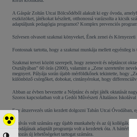
kórus krónikása.
A Gáspár Zoltán Utcai Bölcsődéből alakult ki egy óvoda, amelyben
eszközöket, játékokat készített, otthonossá varázsolta a kicsik
adaptáljunk pedagógia programot? Komplex prevenciós program”
Szívesen olvasott szakmai könyveket, Ének zenei és Környezeti ne
Fontosnak tartotta, hogy a szakmai munkája mellett egyénileg is
Szakmai tervei között szerepelt, hogy zeneovit és néptáncot oktas
Osztályában” 60 órás (2000), valamint a „Zene szeretetére nevel
megnyert. Pályája során újabb mérföldkőnek tekintette, hogy „Z
különböző csörgőket, dobokat, cintányérokat, hogy differenciálva
Abban az évben bevezette a Néptánc és népi játék oktatását na
Szoros kapcsolatban volt a Gedói Művészeti Általános Iskolával 
Egy átszervezés után kezdett dolgozni Tabán Utcai Óvodában, e
Akadálymentes mód
Kihívás volt számára egy újabb munkahely és az új kollégák me
Óvodájának adaptált programja volt a kezdetek óta. A háttérben 
változás új lehetőségeket tartogat számára.
Nagy kontraszt váltása