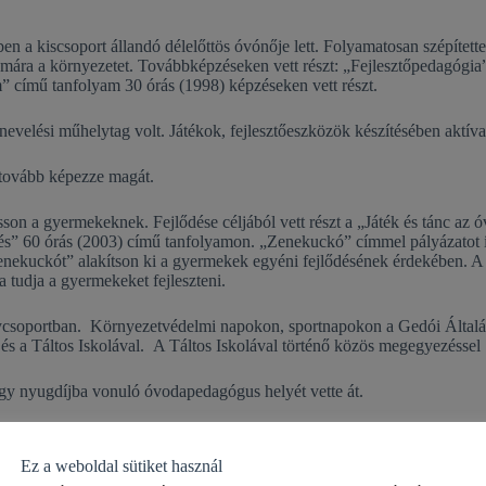
 a kiscsoport állandó délelőttös óvónője lett. Folyamatosan szépítette
 számára a környezetet. Továbbképzéseken vett részt: „Fejlesztőpedagóg
 című tanfolyam 30 órás (1998) képzéseken vett részt.
velési műhelytag volt. Játékok, fejlesztőeszközök készítésében aktívan
 tovább képezze magát.
son a gyermekeknek. Fejlődése céljából vett részt a „Játék és tánc az ó
és” 60 órás (2003) című tanfolyamon. „Zenekuckó” címmel pályázatot ír
enekuckót” alakítson ki a gyermekek egyéni fejlődésének érdekében. A 
 tudja a gyermekeket fejleszteni.
gycsoportban. Környezetvédelmi napokon, sportnapokon a Gedói Általán
és a Táltos Iskolával. A Táltos Iskolával történő közös megegyezéssel 1
gy nyugdíjba vonuló óvodapedagógus helyét vette át.
gismerése. Felkeltette az érdeklődését a Komplex Prevenciós Óvodai 
segítettük, támogattuk a beilleszkedésében, a számára új fejlesztő pr
Ez a weboldal sütiket használ