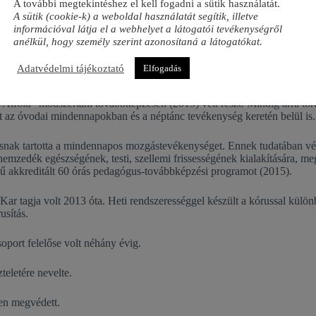
A további megtekintéshez el kell fogadni a sütik használatát.
A sütik (cookie-k) a weboldal használatát segítik, illetve
áltásban. Minőségi munkáját az Igazgató Asszony Oklevéllel jutalmazt
információval látja el a webhelyet a látogatói tevékenységről
áját. Mindig igyekezett kölcsönös tiszteleten alapuló személyes kapcsol
anélkül, hogy személy szerint azonosítaná a látogatókat.
y hangsúlyt. Szívesen segített fiatalabb kolléganőjének is, akivel 10 
Adatvédelmi tájékoztató
Elfogadás
, ami a tehetséggondozást elősegíti az óvodai nevelés során. „Óvodai 
s-továbbképzési program (2008); a „Fiatal tehetséges óvodapedagógusok
-Alföld” módszertani továbbképzésen (2015) vett részt. Mindig arra tö
et az óvodai mindennapokban és a néptánc tevékenység keretén belül is.
tosnak tartotta a mindennapos mozgástevékenységet. Ennek tudatában 
emzedék egészségének, testi, szellemi frissességének kialakítására, m
mű akkreditált 60 órás pedagógus-továbbképzési programot (2015).
ar tagja volt 2013 óta. Heti rendszerességgel készült a kórussal kül
usítás.
oport felelőse volt néhány évig.
eletére nevelte.
sen megvédett.