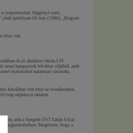
 a csoportszobát, függönyt varrt,
ia” című tanfolyam 60 órás (1998); „Hogyan
 részt vett.
vodában és az általános iskola I-IV.
t zenei hangszerek bővítése céljából, amit
zenei eszközöket tudatosan vásárolta,
os Iskolában vett részt az óvodásokkal.
0 évig néptáncot oktatott.
Program, ami a Szegedi ÓVI Tabán Utcai
ogram megismerésében. Megérezte, hogy a