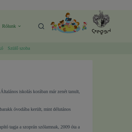
Rólunk
kó
Szülő szoba
ltalános iskolás korában már zenét tanult,
 barakk óvodába került, mint délutános
apító tagja a szoprán szólamnak, 2009 óta a