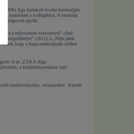
a (2006). Egy kialakult óvodai közösségbe
atot kialakítani a kollégákkal. A munkája
évig dolgozott együtt.
nevelés a művészetek eszközeivel” című
 tehetségműhelye” (2011); a „Népi játék,
rekedett, hogy a hagyományápolás mellett
végezte el az „ETKA-Jóga
egőrzésére, a körülményeinkhez való
önböző rendezvényekre, versenyekre. Kisebb