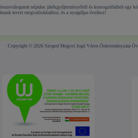
 összeválogatott néptánc játékgyűjteményéből és koreográfiáiból egy kö
ívánunk tervei megvalósításához, és a nyugdíjas éveihez!
Copyright © 2026 Szeged Megyei Jogú Város Önkormányzata Óv