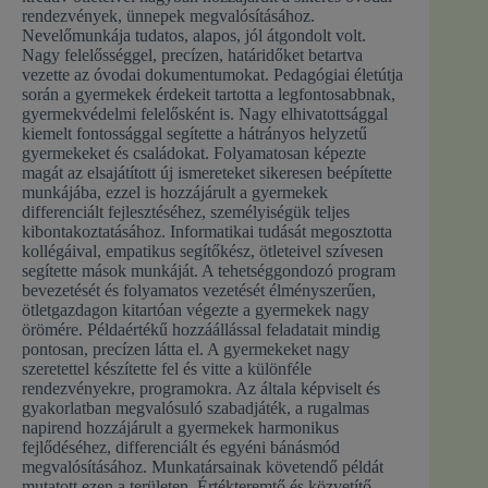
rendezvények, ünnepek megvalósításához.
Nevelőmunkája tudatos, alapos, jól átgondolt volt.
Nagy felelősséggel, precízen, határidőket betartva
vezette az óvodai dokumentumokat. Pedagógiai életútja
során a gyermekek érdekeit tartotta a legfontosabbnak,
gyermekvédelmi felelősként is. Nagy elhivatottsággal
kiemelt fontossággal segítette a hátrányos helyzetű
gyermekeket és családokat. Folyamatosan képezte
magát az elsajátított új ismereteket sikeresen beépítette
munkájába, ezzel is hozzájárult a gyermekek
differenciált fejlesztéséhez, személyiségük teljes
kibontakoztatásához. Informatikai tudását megosztotta
kollégáival, empatikus segítőkész, ötleteivel szívesen
segítette mások munkáját. A tehetséggondozó program
bevezetését és folyamatos vezetését élményszerűen,
ötletgazdagon kitartóan végezte a gyermekek nagy
örömére. Példaértékű hozzáállással feladatait mindig
pontosan, precízen látta el. A gyermekeket nagy
szeretettel készítette fel és vitte a különféle
rendezvényekre, programokra. Az általa képviselt és
gyakorlatban megvalósuló szabadjáték, a rugalmas
napirend hozzájárult a gyermekek harmonikus
fejlődéséhez, differenciált és egyéni bánásmód
megvalósításához. Munkatársainak követendő példát
mutatott ezen a területen. Értékteremtő és közvetítő