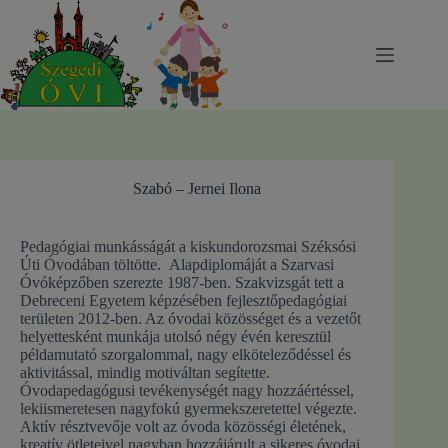
Skip
to
content
Szabó – Jernei Ilona
Pedagógiai munkásságát a kiskundorozsmai Széksósi
Úti Óvodában töltötte. Alapdiplomáját a Szarvasi
Óvóképzőben szerezte 1987-ben. Szakvizsgát tett a
Debreceni Egyetem képzésében fejlesztőpedagógiai
területen 2012-ben. Az óvodai közösséget és a vezetőt
helyettesként munkája utolsó négy évén keresztül
példamutató szorgalommal, nagy elköteleződéssel és
aktivitással, mindig motiváltan segítette.
Óvodapedagógusi tevékenységét nagy hozzáértéssel,
lekiismeretesen nagyfokú gyermekszeretettel végezte.
Aktív résztvevője volt az óvoda közösségi életének,
kreatív ötleteivel nagyban hozzájárult a sikeres óvodai