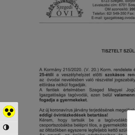
Akadálymentes mód
Nagy kontraszt váltása