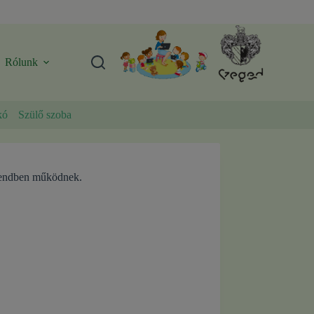
Rólunk
kó
Szülő szoba
rendben működnek.