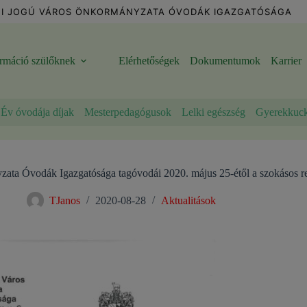
I JOGÚ VÁROS ÖNKORMÁNYZATA ÓVODÁK IGAZGATÓSÁGA
ormáció szülőknek
Elérhetőségek
Dokumentumok
Karrier
Év óvodája díjak
Mesterpedagógusok
Lelki egészség
Gyerekkuc
ta Óvodák Igazgatósága tagóvodái 2020. május 25-étől a szokásos 
TJanos
2020-08-28
Aktualitások