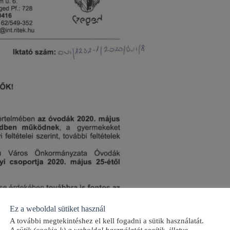
Ez a weboldal sütiket használ
A további megtekintéshez el kell fogadni a sütik használatát.
A sütik (cookie-k) a weboldal használatát segítik, illetve