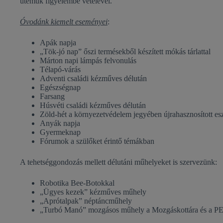
ütemük figyelembe vételével.
Óvodánk kiemelt eseményei
:
Apák napja
„Tök-jó nap” őszi termésekből készített mókás tárlattal
Márton napi lámpás felvonulás
Télapó-várás
Adventi családi kézműves délután
Egészségnap
Farsang
Húsvéti családi kézműves délután
Zöld-hét a környezetvédelem jegyében újrahasznosított eszkö
Anyák napja
Gyermeknap
Fórumok a szülőket érintő témákban
A tehetséggondozás mellett délutáni műhelyeket is szervezünk:
Robotika Bee-Botokkal
„Ügyes kezek” kézműves műhely
„Aprótalpak” néptáncműhely
„Turbó Manó” mozgásos műhely a Mozgáskottára és a PEK