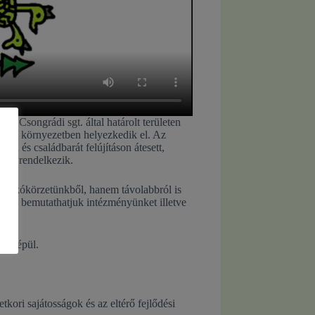
 Csongrádi sgt. által határolt területen
ságos környezetben helyezkedik el. Az
ai és családbarát felújításon átesett,
ggel rendelkezik.
 lakókörzetünkből, hanem távolabbról is
leten bemutathatjuk intézményünket illetve
re épül.
kori sajátosságok és az eltérő fejlődési