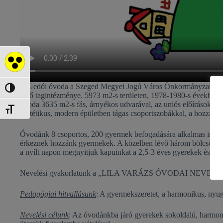
Akadálymentes mód
A Gedói óvoda a Szeged Megyei Jogú Város Önkormányzata Óvodák 
Nagy kontraszt váltása
lévő tagintézménye. 5973 m2-s területen, 1978-1980-s években é
óvoda 3635 m2-s fás, árnyékos udvarával, az uniós előírásoknak me
Betűméret váltása
esztétikus, modern épületben tágas csoportszobákkal, a hozzá tart
Óvodánk 8 csoportos, 200 gyermek befogadására alkalmas intézm
érkeznek hozzánk gyermekek. A közelben lévő három bölcsődével j
a nyílt napon megnyitjuk kapuinkat a 2,5-3 éves gyerekek és szü
Nevelési gyakorlatunk a „LILA VARÁZS ÓVODAI NEVELÉSI GY
Pedagógiai hitvallásunk
: A gyermekszeretet, a harmonikus, nyug
Nevelési célunk
: Az óvodánkba járó gyerekek sokoldalú, harmonik