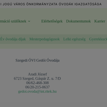
I JOGÚ VÁROS ÖNKORMÁNYZATA ÓVODÁK IGAZGATÓSÁGA
ormáció szülőknek
Elérhetőségek
Dokumentumok
Karrier
Év óvodája díjak
Mesterpedagógusok
Lelki egészség
Gyerekkuc
Szegedi ÓVI Gedói Óvodája
Aradi József
6723 Szeged, Gáspár Z. u. 7/D
06/62-468-308
06/20-215-0637
gedoi.ovoda@int.ritek.hu