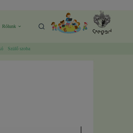
Rólunk
kó
Szülő szoba