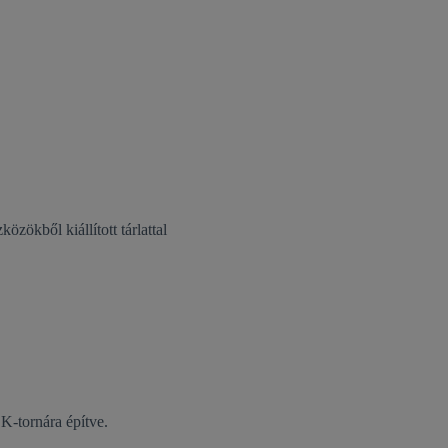
zökből kiállított tárlattal
-tornára építve.