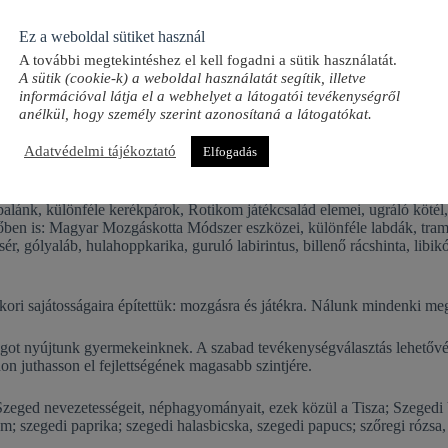
Ez a weboldal sütiket használ
A további megtekintéshez el kell fogadni a sütik használatát.
A sütik (cookie-k) a weboldal használatát segítik, illetve
információval látja el a webhelyet a látogatói tevékenységről
anélkül, hogy személy szerint azonosítaná a látogatókat.
Adatvédelmi tájékoztató
Elfogadás
os, földszintes, impozáns, családi házból kialakított, több mint százév
Változatos mozgáslehetőséget nyújtanak a különböző udvari játékaink: fé
rpalánk, különféle kerékpárok, Rotikom játékcsalád elemei, ugráló köté
őben is: Magyar Mozgáskotta Módszer eszközei, különféle labdák, tramb
ér, gólyaláb, hulahoppkarika, guruló labirintus, billenő rácshinta, libi
i sajátosságaira építettük: mozgásra és játékra. Nálunk mindenki megt
ágot nyújtunk gyermekeinknek. A szabad tevékenységválasztás lehetővé
n juthasson el fejlettségének magasabb szintjére.
zeged nevezetességeit, néphagyományait, ezek közül a Tisza; Szegedi
; szegedi paprika; szegedi halasbicska, szegedi papucs; szőregi rózsa