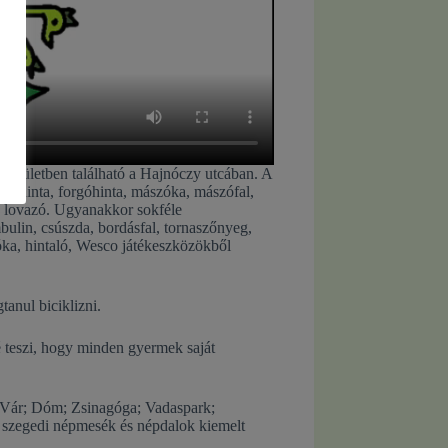
es épületben található a Hajnóczy utcában. A
szekhinta, forgóhinta, mászóka, mászófal,
l, lovazó. Ugyanakkor sokféle
ulin, csúszda, bordásfal, tornaszőnyeg,
kóka, hintaló, Wesco játékeszközökből
anul biciklizni.
 teszi, hogy minden gyermek saját
 Vár; Dóm; Zsinagóga; Vadaspark;
, szegedi népmesék és népdalok kiemelt