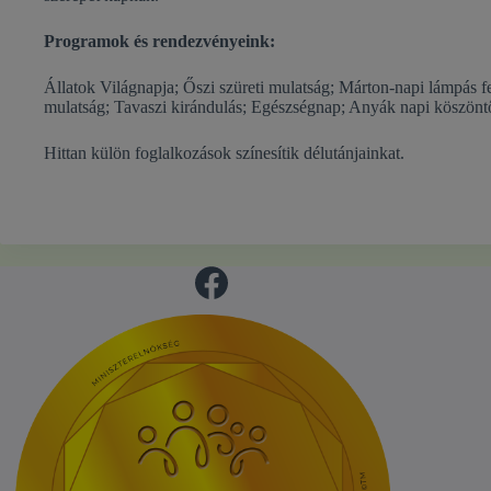
Programok és rendezvényeink:
Állatok Világnapja; Őszi szüreti mulatság; Márton-napi lámpás 
mulatság; Tavaszi kirándulás; Egészségnap; Anyák napi köszönt
Hittan külön foglalkozások színesítik délutánjainkat.