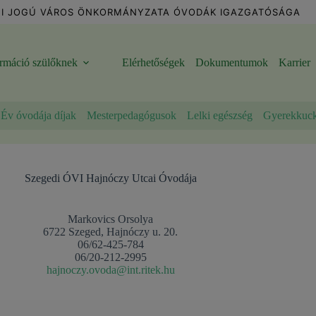
I JOGÚ VÁROS ÖNKORMÁNYZATA ÓVODÁK IGAZGATÓSÁGA
ormáció szülőknek
Elérhetőségek
Dokumentumok
Karrier
Év óvodája díjak
Mesterpedagógusok
Lelki egészség
Gyerekkuc
Szegedi ÓVI Hajnóczy Utcai Óvodája
Markovics Orsolya
6722 Szeged, Hajnóczy u. 20.
06/62-425-784
06/20-212-2995
hajnoczy.ovoda@int.ritek.hu