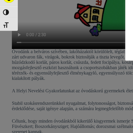
Nagy kontraszt váltása
Betűméret váltása
Óvodánk a belváros szívében, lakóházaktól körülölelt, téglablokk
zárt udvaron fák, virágok, bokrok biztosítják a tiszta levegőt. 
húzódzkodó korlát, páros korlát, csúszda, fedett focipálya, kosá
mozgásfejlesztő eszközt használunk a csoportszobákban játék id
térérzék- és egyensúlyfejlesztő élménykagyló, egyensúlyozó tölcs
kialakított pályák.
A Helyi Nevelési Gyakorlatunkat az óvodáskorú gyermekek életkor
Stabil szokásrendszerünkkel nyugalmat, folytonosságot, biztons
érdeklődése, saját igénye alapján, a számára legmegfelelőbb módo
Célunk, hogy minden óvodánkból kikerülő kisgyermek ismerje S
Füvészkert; Boszorkánysziget; Hajóállomás; dorozsmai szélmalom
szerepet kapnak.