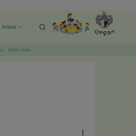
Rólunk
kó
Szülő szoba