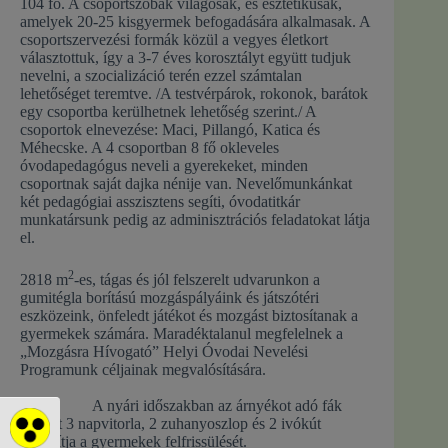
104 fő. A csoportszobák világosak, és esztétikusak,
amelyek 20-25 kisgyermek befogadására alkalmasak. A
csoportszervezési formák közül a vegyes életkort
választottuk, így a 3-7 éves korosztályt együtt tudjuk
nevelni, a szocializáció terén ezzel számtalan
lehetőséget teremtve. /A testvérpárok, rokonok, barátok
egy csoportba kerülhetnek lehetőség szerint./ A
csoportok elnevezése: Maci, Pillangó, Katica és
Méhecske. A 4 csoportban 8 fő okleveles
óvodapedagógus neveli a gyerekeket, minden
csoportnak saját dajka nénije van. Nevelőmunkánkat
két pedagógiai asszisztens segíti, óvodatitkár
munkatársunk pedig az adminisztrációs feladatokat látja
el.
2
2818 m
-es, tágas és jól felszerelt udvarunkon a
gumitégla borítású mozgáspályáink és játszótéri
eszközeink, önfeledt játékot és mozgást biztosítanak a
gyermekek számára. Maradéktalanul megfelelnek a
„Mozgásra Hívogató” Helyi Óvodai Nevelési
Programunk céljainak megvalósítására.
A nyári időszakban az árnyékot adó fák
mellett 3 napvitorla, 2 zuhanyoszlop és 2 ivókút
Akadálymentes mód
biztosítja a gyermekek felfrissülését.