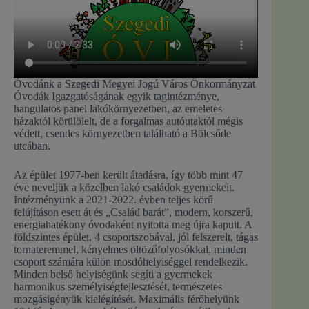
Óvodánk a Szegedi Megyei Jogú Város Önkormányzat
Óvodák Igazgatóságának egyik tagintézménye,
hangulatos panel lakókörnyezetben, az emeletes
házaktól körülölelt, de a forgalmas autóutaktól mégis
védett, csendes környezetben található a Bölcsőde
utcában.
Az épület 1977-ben került átadásra, így több mint 47
éve neveljük a közelben lakó családok gyermekeit.
Intézményünk a 2021-2022. évben teljes körű
felújításon esett át és „Család barát”, modern, korszerű,
energiahatékony óvodaként nyitotta meg újra kapuit. A
földszintes épület, 4 csoportszobával, jól felszerelt, tágas
tornateremmel, kényelmes öltözőfolyosókkal, minden
csoport számára külön mosdóhelyiséggel rendelkezik.
Minden belső helyiségünk segíti a gyermekek
harmonikus személyiségfejlesztését, természetes
mozgásigényük kielégítését. Maximális férőhelyünk