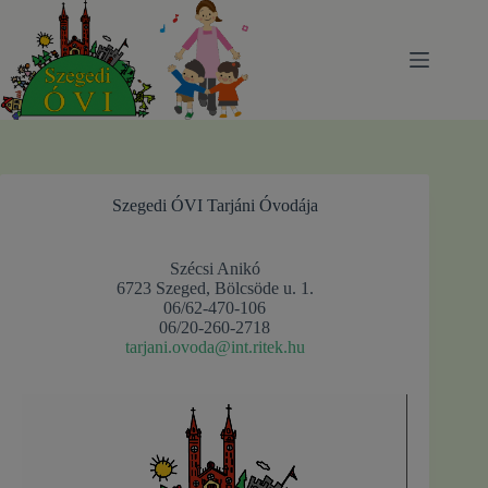
Skip
to
content
Szegedi ÓVI Tarjáni Óvodája
Szécsi Anikó
6723 Szeged, Bölcsöde u. 1.
06/62-470-106
06/20-260-2718
tarjani.ovoda@int.ritek.hu