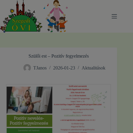
Skip
to
content
Szülői est – Pozitív fegyelmezés
TJanos
2026-01-23
Aktualitások