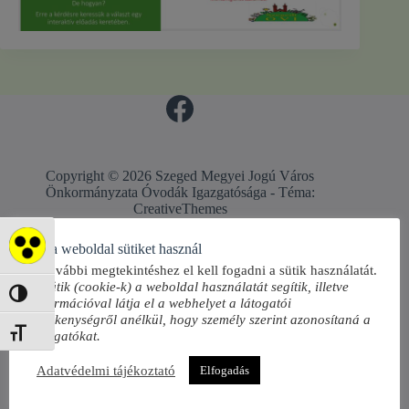
Copyright © 2026 Szeged Megyei Jogú Város
Önkormányzata Óvodák Igazgatósága - Téma:
CreativeThemes
Ez a weboldal sütiket használ
Akadálymentes mód
A további megtekintéshez el kell fogadni a sütik használatát.
A sütik (cookie-k) a weboldal használatát segítik, illetve
Nagy kontraszt váltása
információval látja el a webhelyet a látogatói
tevékenységről anélkül, hogy személy szerint azonosítaná a
Betűméret váltása
látogatókat.
Adatvédelmi tájékoztató
Elfogadás