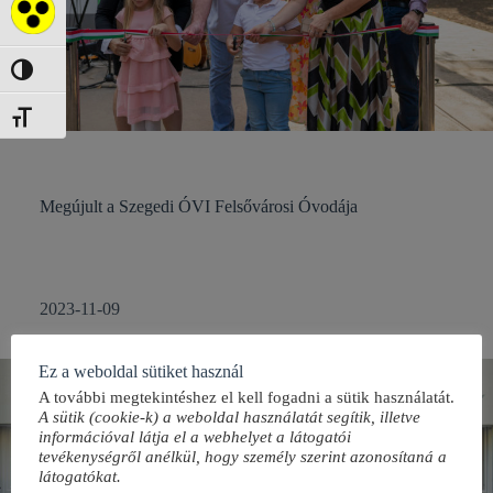
Akadálymentes mód
Nagy kontraszt váltása
Betűméret váltása
Megújult a Szegedi ÓVI Felsővárosi Óvodája
2023-11-09
Ez a weboldal sütiket használ
A további megtekintéshez el kell fogadni a sütik használatát.
A sütik (cookie-k) a weboldal használatát segítik, illetve
információval látja el a webhelyet a látogatói
tevékenységről anélkül, hogy személy szerint azonosítaná a
látogatókat.