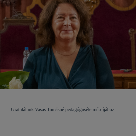
Gratulálunk Vasas Tamásné pedagóguséletmű-díjához