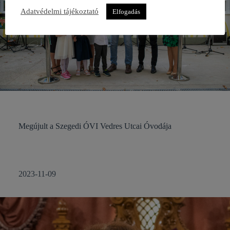
Adatvédelmi tájékoztató
Elfogadás
Megújult a Szegedi ÓVI Vedres Utcai Óvodája
2023-11-09