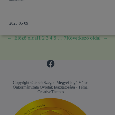
2023-05-09
←
Előző oldal
1
2
3
4
5
…
7
Következő oldal
→
Copyright © 2026 Szeged Megyei Jogú Város
Önkormányzata Óvodák Igazgatósága - Téma:
CreativeThemes