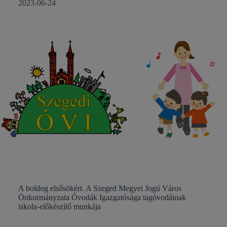
2023-06-24
A boldog elsősökért. A Szeged Megyei Jogú Város
Önkormányzata Óvodák Igazgatósága tagóvodáinak
iskola-előkészítő munkája